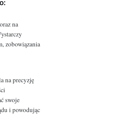
o:
oraz na
Wystarczy
ym, zobowiązania
la na precyzję
ci
ać swoje
rądu i powodując