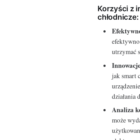
Korzyści z
chłodnicze:
Efektywn
efektywnoś
utrzymać s
Innowacj
jak smart 
urządzeni
działania 
Analiza k
może wydaw
użytkowan