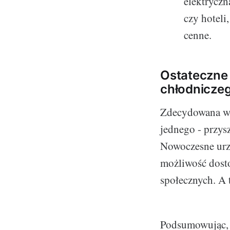
elektryczn
czy hoteli
cenne.
Ostateczne
chłodniczeg
Zdecydowana wię
jednego - przysz
Nowoczesne urzą
możliwość dost
społecznych. A 
Podsumowując, i