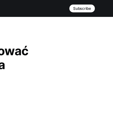
Subscribe
tować
a