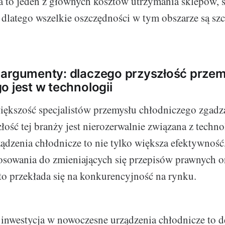
a to jeden z głównych kosztów utrzymania sklepów, s
, dlatego wszelkie oszczędności w tym obszarze są sz
 argumenty: dlaczego przyszłość prze
o jest w technologii
kszość specjalistów przemysłu chłodniczego zgadza
łość tej branży jest nierozerwalnie związana z techno
dzenia chłodnicze to nie tylko większa efektywność,
osowania do zmieniających się przepisów prawnych o
to przekłada się na konkurencyjność na rynku.
nwestycja w nowoczesne urządzenia chłodnicze to de