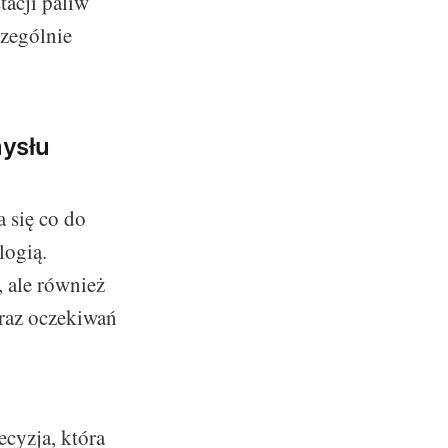
tacji paliw
czególnie
mysłu
 się co do
logią.
 ale również
raz oczekiwań
cyzja, która