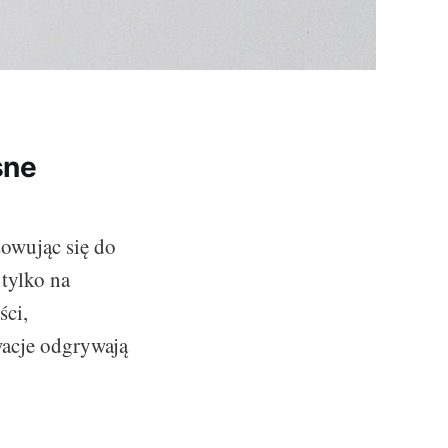
sne
sowując się do
tylko na
ści,
wacje odgrywają