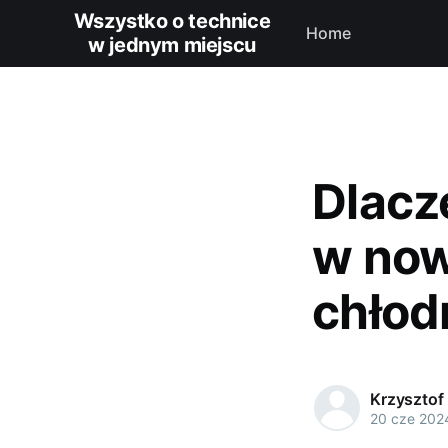
Wszystko o technice
Home
w jednym miejscu
Dlacz
w now
chłod
Krzysztof
20 cze 202