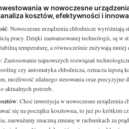
 inwestowania w nowoczesne urządzeni
 analiza kosztów, efektywności i innowa
ość
: Nowoczesne urządzenia chłodnicze wyróżniają s
cią pracy. Dzięki zaawansowanej technologii, są w st
tabilną temperaturę, a równocześnie zużywają mniej e
e
: Zastosowanie najnowszych rozwiązań technologicz
cooling czy automatyka chłodnicza, oznacza lepszą k
em, możliwość zdalnego sterowania oraz precyzyjne 
do aktualnych potrzeb.
osztów
: Choć inwestycja w nowoczesne urządzenia c
ać się na początku kosztowna, to już po krótkim cz
ia, zauważamy znaczną zmianę w rachunkach za prąd