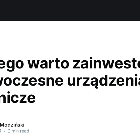
ego warto zainwes
oczesne urządzeni
nicze
 Modziński
4
•
2 min read