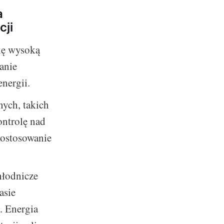
a
cji
ię wysoką
anie
nergii.
nych, takich
ontrolę nad
dostosowanie
hłodnicze
asie
. Energia