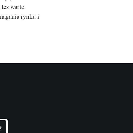
 też warto
magania rynku i
e