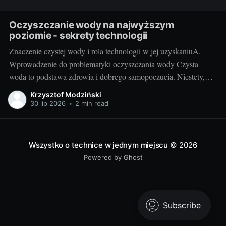
Oczyszczanie wody na najwyższym
poziomie - sekrety technologii
Znaczenie czystej wody i rola technologii w jej uzyskaniuA.
Wprowadzenie do problematyki oczyszczania wody Czysta
woda to podstawa zdrowia i dobrego samopoczucia. Niestety,
dzisiejszy stan środowiska naturalnego często uniemożliwia
Krzysztof Modziński
korzystanie z idealnie czystej wody źródlanej. Trudno też zawsze
30 lip 2026
•
2 min read
polegać na sieci wodociągowej - szczególnie na terenach
wiejskich. Przyszły nam więc
Wszystko o technice w jednym miejscu
© 2026
Powered by Ghost