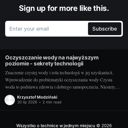
Sign up for more like this.
Enter your email
Subscribe
Oczyszczanie wody na najwyższym
poziomie - sekrety technologii
Znaczenie czystej wody i rola technologii w jej uzyskaniuA.
Wprowadzenie do problematyki oczyszczania wody Czysta
woda to podstawa zdrowia i dobrego samopoczucia. Niestety,
dzisiejszy stan środowiska naturalnego często uniemożliwia
Krzysztof Modziński
korzystanie z idealnie czystej wody źródlanej. Trudno też zawsze
30 lip 2026
•
2 min read
polegać na sieci wodociągowej - szczególnie na terenach
wiejskich. Przyszły nam więc
Wszystko o technice w jednym miejscu
© 2026