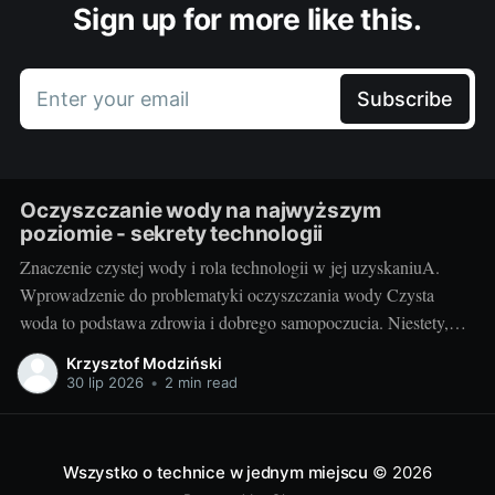
Sign up for more like this.
Enter your email
Subscribe
Oczyszczanie wody na najwyższym
poziomie - sekrety technologii
Znaczenie czystej wody i rola technologii w jej uzyskaniuA.
Wprowadzenie do problematyki oczyszczania wody Czysta
woda to podstawa zdrowia i dobrego samopoczucia. Niestety,
dzisiejszy stan środowiska naturalnego często uniemożliwia
Krzysztof Modziński
korzystanie z idealnie czystej wody źródlanej. Trudno też zawsze
30 lip 2026
•
2 min read
polegać na sieci wodociągowej - szczególnie na terenach
wiejskich. Przyszły nam więc
Wszystko o technice w jednym miejscu
© 2026