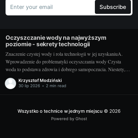
Enter your email
Subscribe
Oczyszczanie wody na najwyższym
poziomie - sekrety technologii
Znaczenie czystej wody i rola technologii w jej uzyskaniuA.
Wprowadzenie do problematyki oczyszczania wody Czysta
woda to podstawa zdrowia i dobrego samopoczucia. Niestety,
dzisiejszy stan środowiska naturalnego często uniemożliwia
Krzysztof Modziński
korzystanie z idealnie czystej wody źródlanej. Trudno też zawsze
30 lip 2026
•
2 min read
polegać na sieci wodociągowej - szczególnie na terenach
wiejskich. Przyszły nam więc
Wszystko o technice w jednym miejscu
© 2026
Powered by Ghost