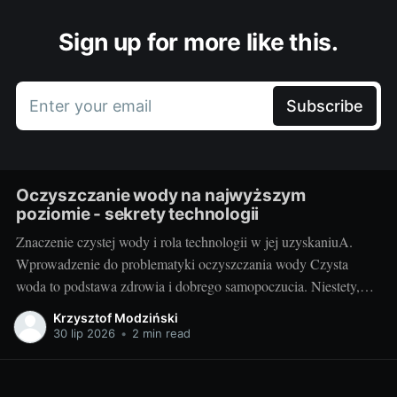
Sign up for more like this.
Enter your email
Subscribe
Oczyszczanie wody na najwyższym
poziomie - sekrety technologii
Znaczenie czystej wody i rola technologii w jej uzyskaniuA.
Wprowadzenie do problematyki oczyszczania wody Czysta
woda to podstawa zdrowia i dobrego samopoczucia. Niestety,
dzisiejszy stan środowiska naturalnego często uniemożliwia
Krzysztof Modziński
korzystanie z idealnie czystej wody źródlanej. Trudno też zawsze
30 lip 2026
•
2 min read
polegać na sieci wodociągowej - szczególnie na terenach
wiejskich. Przyszły nam więc