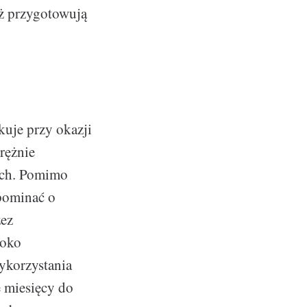
ż przygotowują
kuje przy okazji
rężnie
wych. Pomimo
apominać o
zez
roko
ykorzystania
e miesięcy do