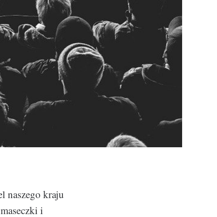
l naszego kraju
maseczki i