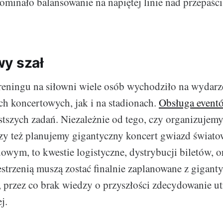
ominało balansowanie na napiętej linie nad przepaści
y szał
eningu na siłowni wiele osób wychodziło na wydarze
h koncertowych, jak i na stadionach.
Obsługa event
stszych zadań. Niezależnie od tego, czy organizujem
czy też planujemy gigantyczny koncert gwiazd świat
owym, to kwestie logistyczne, dystrybucji biletów, 
estrzenią muszą zostać finalnie zaplanowane z gigan
przez co brak wiedzy o przyszłości zdecydowanie ut
j.