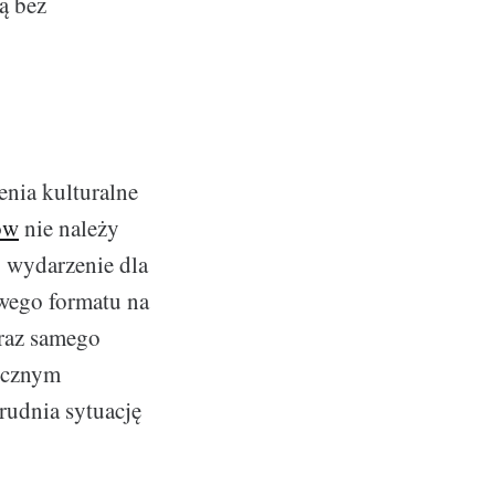
ą bez
nia kulturalne
ów
nie należy
y wydarzenie dla
owego formatu na
oraz samego
tycznym
rudnia sytuację