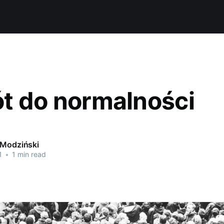
t do normalności
 Modziński
1
•
1 min read