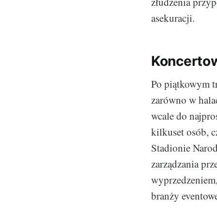
złudzenia przyp
asekuracji.
Koncertow
Po piątkowym tr
zarówno w halac
wcale do najpro
kilkuset osób, 
Stadionie Narod
zarządzania prz
wyprzedzeniem, 
branży eventowe