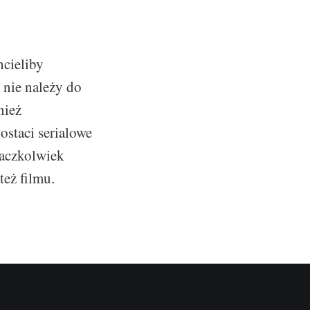
hcieliby
nie należy do
nież
ostaci serialowe
 aczkolwiek
też filmu.