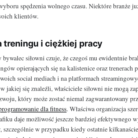
wyboru spędzenia wolnego czasu. Niektóre branże ju
woich klientów.
treningu i ciężkiej pracy
 bywalec siłowni czuje, że czegoś mu ewidentnie bra
gów opierających się na kalistenice oraz trenerach p
swoich social mediach i na platformach streamingo
 w jakiej się znaleźli, właściciele siłowni nie mogą z
zwoju, który może zostać niemal zagwarantowany pr
programowanie dla fitness
. Właściwa organizacja sze
fiku daje możliwość jeszcze bardziej efektywnego w
 szczególnie w przypadku kiedy ostatnie kilkanaści