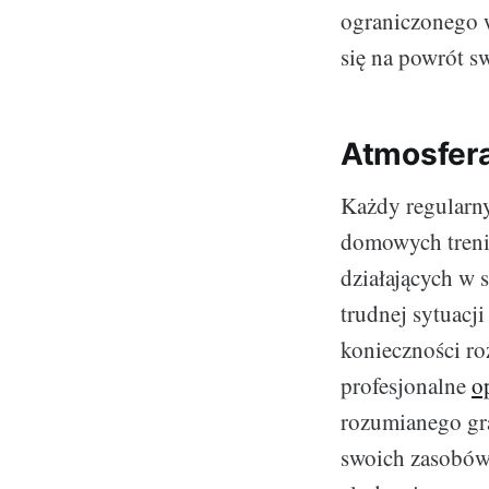
ograniczonego 
się na powrót s
Atmosfera 
Każdy regularny
domowych trenin
działających w 
trudnej sytuacji
konieczności ro
profesjonalne
o
rozumianego gra
swoich zasobów,