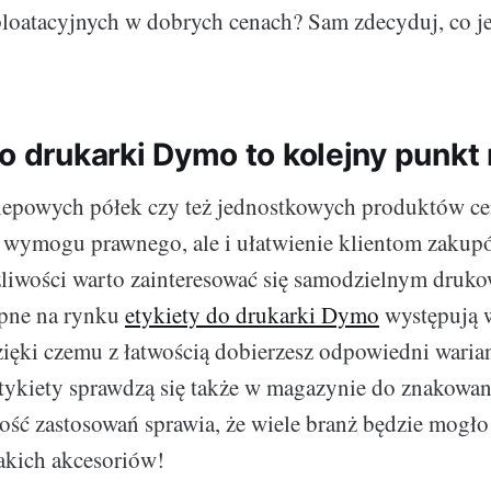
loatacyjnych w dobrych cenach? Sam zdecyduj, co je
o drukarki Dymo to kolejny punkt 
lepowych półek czy też jednostkowych produktów ce
e wymogu prawnego, ale i ułatwienie klientom zaku
liwości warto zainteresować się samodzielnym druko
pne na rynku
etykiety do drukarki Dymo
występują 
zięki czemu z łatwością dobierzesz odpowiedni waria
etykiety sprawdzą się także w magazynie do znakowan
ść zastosowań sprawia, że wiele branż będzie mogło 
akich akcesoriów!