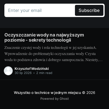
Enter your email
Subscribe
Oczyszczanie wody na najwyższym
poziomie - sekrety technologii
Znaczenie czystej wody i rola technologii w jej uzyskaniuA.
Wprowadzenie do problematyki oczyszczania wody Czysta
woda to podstawa zdrowia i dobrego samopoczucia. Niestety,
dzisiejszy stan środowiska naturalnego często uniemożliwia
Krzysztof Modziński
korzystanie z idealnie czystej wody źródlanej. Trudno też zawsze
30 lip 2026
•
2 min read
polegać na sieci wodociągowej - szczególnie na terenach
wiejskich. Przyszły nam więc
Wszystko o technice w jednym miejscu
© 2026
Powered by Ghost