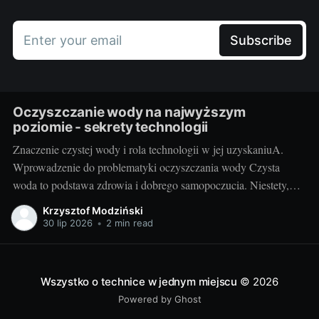
Enter your email
Subscribe
Oczyszczanie wody na najwyższym
poziomie - sekrety technologii
Znaczenie czystej wody i rola technologii w jej uzyskaniuA.
Wprowadzenie do problematyki oczyszczania wody Czysta
woda to podstawa zdrowia i dobrego samopoczucia. Niestety,
dzisiejszy stan środowiska naturalnego często uniemożliwia
Krzysztof Modziński
korzystanie z idealnie czystej wody źródlanej. Trudno też zawsze
30 lip 2026
•
2 min read
polegać na sieci wodociągowej - szczególnie na terenach
wiejskich. Przyszły nam więc
Wszystko o technice w jednym miejscu
© 2026
Powered by Ghost