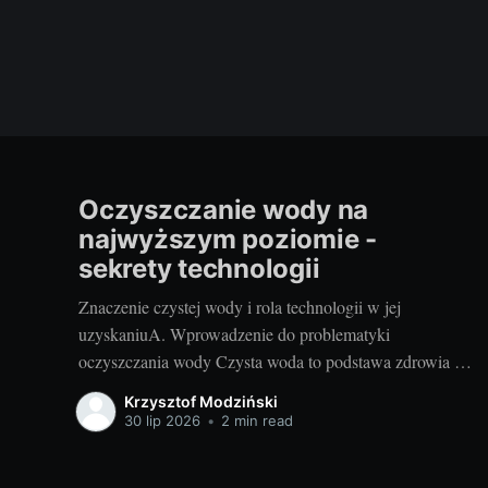
Oczyszczanie wody na
najwyższym poziomie -
sekrety technologii
Znaczenie czystej wody i rola technologii w jej
uzyskaniuA. Wprowadzenie do problematyki
oczyszczania wody Czysta woda to podstawa zdrowia i
dobrego samopoczucia. Niestety, dzisiejszy stan
Krzysztof Modziński
środowiska naturalnego często uniemożliwia korzystanie
30 lip 2026
•
2 min read
z idealnie czystej wody źródlanej. Trudno też zawsze
polegać na sieci wodociągowej - szczególnie na terenach