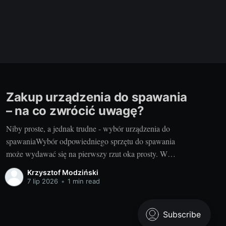
Zakup urządzenia do spawania
– na co zwrócić uwagę?
Niby proste, a jednak trudne - wybór urządzenia do
spawaniaWybór odpowiedniego sprzętu do spawania
może wydawać się na pierwszy rzut oka prosty. W
końcu, jak wiele różnych rodzajów spawarek może
Krzysztof Modziński
istnieć? Jak się okazuje, sporo - a poszczególne modele
7 lip 2026
•
1 min read
różnią się od siebie na tyle, że dobór idealnego sprzętu to