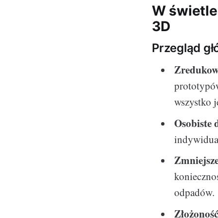
W świetle 
3D
Przegląd gł
Zredukowa
prototypów
wszystko j
Osobiste 
indywidua
Zmniejsz
koniecznoś
odpadów.
Złożoność