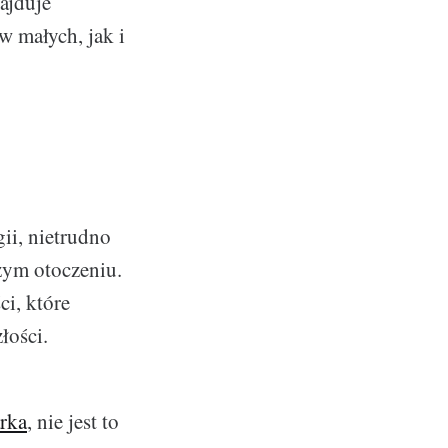
ajduje
w małych, jak i
gii, nietrudno
szym otoczeniu.
ci, które
łości.
rka
, nie jest to