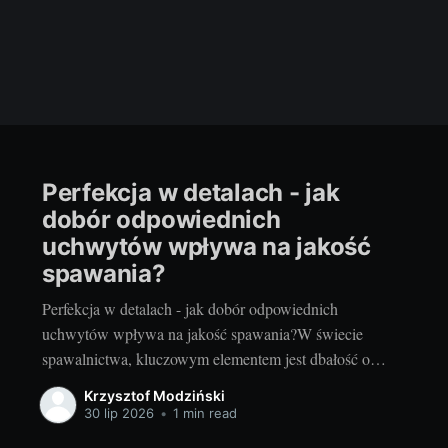
Perfekcja w detalach - jak
dobór odpowiednich
uchwytów wpływa na jakość
spawania?
Perfekcja w detalach - jak dobór odpowiednich
uchwytów wpływa na jakość spawania?W świecie
spawalnictwa, kluczowym elementem jest dbałość o
szczegóły. Jednym z takich istotnych szczegółów są
Krzysztof Modziński
uchwyty, które odgrywają kluczową rolę w procesie
30 lip 2026
•
1 min read
spawania. Wszystko zaczyna się od małych elementów -