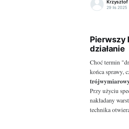
Krzysztof
29 lis 2025
Pierwszy k
działanie
Choć termin "dr
końca sprawy, cz
trójwymiarow
Przy użyciu spe
nakładany wars
technika otwier