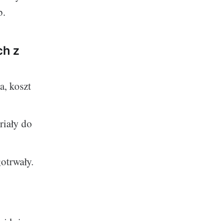
b.
ch z
a, koszt
riały do
otrwały.