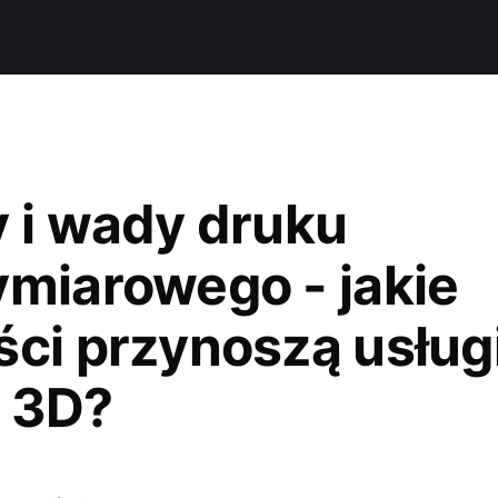
y i wady druku
ymiarowego - jakie
ści przynoszą usług
 3D?