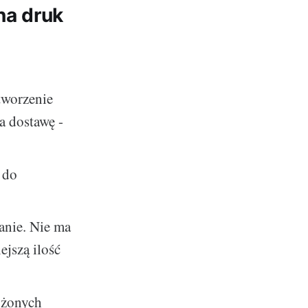
na druk
tworzenie
a dostawę -
 do
anie. Nie ma
ejszą ilość
ożonych