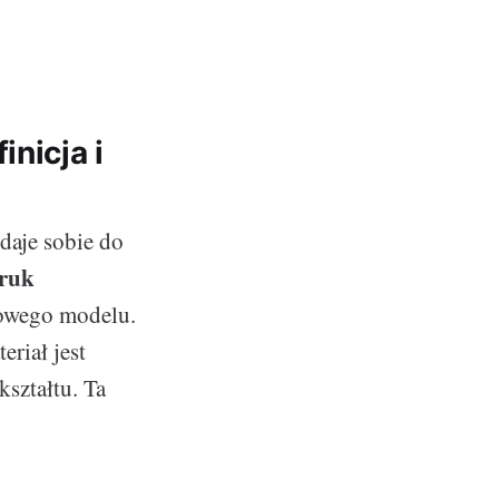
nicja i
daje sobie do
druk
frowego modelu.
teriał jest
ształtu. Ta