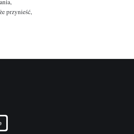
ania,
że przynieść,
e