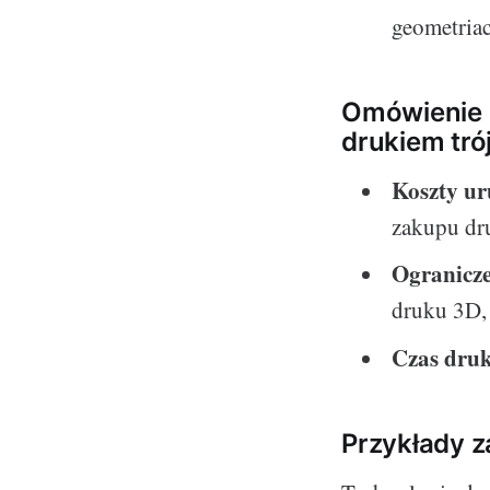
geometriac
Omówienie
drukiem tr
Koszty u
zakupu dr
Ogranicze
druku 3D, 
Czas dru
Przykłady 