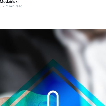
 Modziński
3
•
2 min read