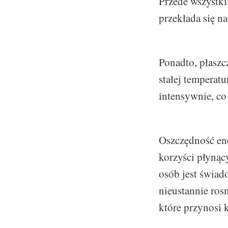
Przede wszystki
przekłada się n
Ponadto, płaszc
stałej temperat
intensywnie, co
Oszczędność ene
korzyści płynąc
osób jest świad
nieustannie ros
które przynosi k