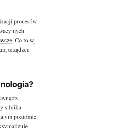
izacji procesów
owacyjnych
ewcze
. Co to są
zną urządzeń
hnologia?
zewnątrz
y silnika
tałym poziomie.
ksymalizuje