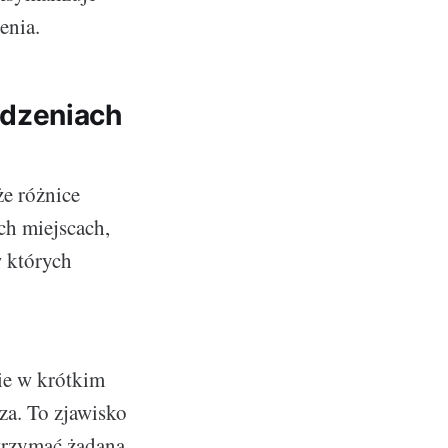
enia.
ądzeniach
że różnice
ych miejscach,
w których
ie w krótkim
za. To zjawisko
utrzymać żądaną