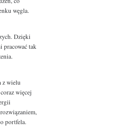
dzeń, co
lenku węgla.
zych. Dzięki
si pracować tak
enia.
 z wielu
 coraz więcej
rgii
 rozwiązaniem,
o portfela.