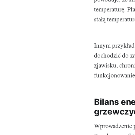
temperaturę. Pł
stałą temperatu
Innym przykłade
dochodzić do za
zjawisku, chron
funkcjonowanie
Bilans en
grzewczy
Wprowadzenie pł