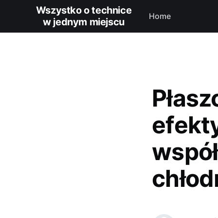
Wszystko o technice
Home
w jednym miejscu
Płasz
efekt
współ
chłod