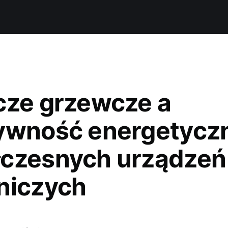
cze grzewcze a
ywność energetycz
czesnych urządzeń
niczych