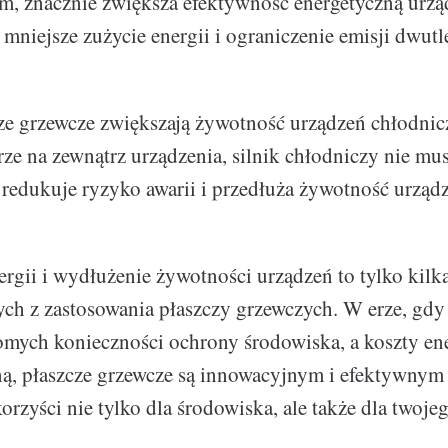
m, znacznie zwiększa efektywność energetyczną urzą
a mniejsze zużycie energii i ograniczenie emisji dwut
ze grzewcze zwiększają żywotność urządzeń chłodnic
urze na zewnątrz urządzenia, silnik chłodniczy nie mu
 redukuje ryzyko awarii i przedłuża żywotność urządz
rgii i wydłużenie żywotności urządzeń to tylko kilka
ych z zastosowania płaszczy grzewczych. W erze, gdy
omych konieczności ochrony środowiska, a koszty ene
ną, płaszcze grzewcze są innowacyjnym i efektywnym
orzyści nie tylko dla środowiska, ale także dla twojeg