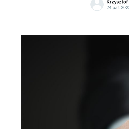
Krzysztof
24 paź 202