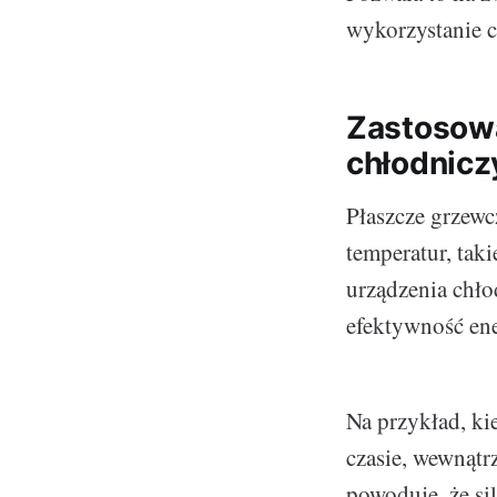
wykorzystanie c
Zastosowa
chłodnicz
Płaszcze grzewc
temperatur, taki
urządzenia chło
efektywność en
Na przykład, ki
czasie, wewnątr
powoduje, że si