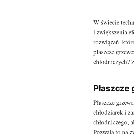
W świecie techn
i zwiększenia e
rozwiązań, któr
płaszcze grzewc
chłodniczych? Z
Płaszcze 
Płaszcze grzewcz
chłodziarek i z
chłodniczego, a
Pozwala to na z