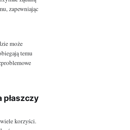
mu, zapewniając
dzie może
obiegają temu
ezproblemowe
a płaszczy
iele korzyści.