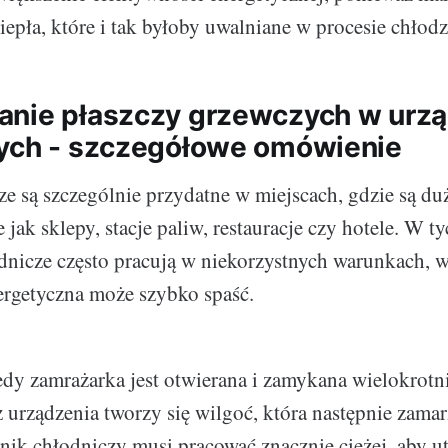
iepła, które i tak byłoby uwalniane w procesie chłodz
nie płaszczy grzewczych w urz
ych - szczegółowe omówienie
ze są szczególnie przydatne w miejscach, gdzie są du
e jak sklepy, stacje paliw, restauracje czy hotele. W t
dnicze często pracują w niekorzystnych warunkach, 
ergetyczna może szybko spaść.
edy zamrażarka jest otwierana i zamykana wielokrotn
z urządzenia tworzy się wilgoć, która następnie zamar
lnik chłodniczy musi pracować znacznie ciężej, aby 